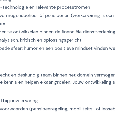
T-technologie en relevante processtromen
n vermogensbeheer óf pensioenen (werkervaring is een 
ken
er te ontwikkelen binnen de financiële dienstverlenin
alytisch, kritisch en oplossingsgericht
ede sfeer: humor en een positieve mindset vinden we 
n hecht en deskundig team binnen het domein vermog
e kennis en helpen elkaar groeien. Jouw ontwikkeling s
d bij jouw ervaring
oorwaarden (pensioenregeling, mobiliteits- of leasebud